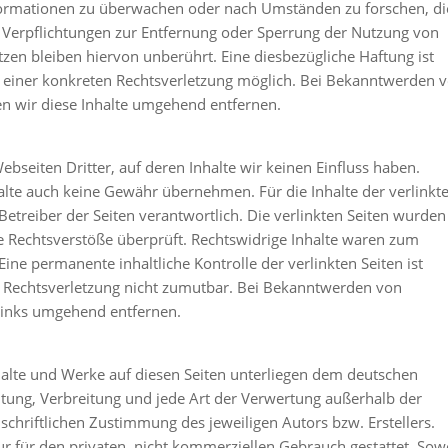
formationen zu überwachen oder nach Umständen zu forschen, di
n. Verpflichtungen zur Entfernung oder Sperrung der Nutzung von
en bleiben hiervon unberührt. Eine diesbezügliche Haftung ist
s einer konkreten Rechtsverletzung möglich. Bei Bekanntwerden 
n wir diese Inhalte umgehend entfernen.
bseiten Dritter, auf deren Inhalte wir keinen Einfluss haben.
alte auch keine Gewähr übernehmen. Für die Inhalte der verlinkt
r Betreiber der Seiten verantwortlich. Die verlinkten Seiten wurden
e Rechtsverstöße überprüft. Rechtswidrige Inhalte waren zum
Eine permanente inhaltliche Kontrolle der verlinkten Seiten ist
 Rechtsverletzung nicht zumutbar. Bei Bekanntwerden von
Links umgehend entfernen.
nhalte und Werke auf diesen Seiten unterliegen dem deutschen
eitung, Verbreitung und jede Art der Verwertung außerhalb der
chriftlichen Zustimmung des jeweiligen Autors bzw. Erstellers.
r für den privaten, nicht kommerziellen Gebrauch gestattet. Sow